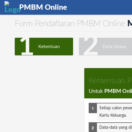
PMBM Online
Form Pendaftaran PMBM Online
M
1
2
Ketentuan
Data Siswa
Kententuan
Untuk
PMBM Onli
Setiap calon pese
Kartu Keluarga.
Data-data yang di