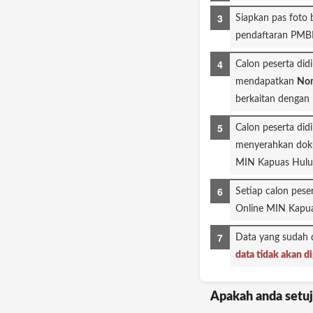
Siapkan pas foto
pendaftaran PMB
Calon peserta didik baru yang sudah mendaftarkan diri melalui PMBM Online MIN Kapuas Hulu akan
mendapatkan
Nom
berkaitan denga
Calon peserta didik baru yang sudah mendaftarakan diri melalui PMBM Online MIN Kapuas Hulu Wajib
menyerahkan doku
MIN Kapuas Hulu
Setiap calon peserta didik baru yang mendaftar wajib mengikuti observasi yang diadakan oleh panitia PMBM
Online MIN Kapua
Data yang sudah 
data tidak akan 
Apakah anda setuj